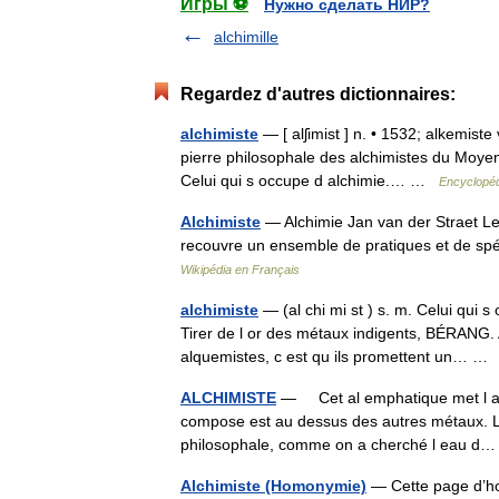
Игры ⚽
Нужно сделать НИР?
alchimille
Regardez d'autres dictionnaires:
alchimiste
— [ alʃimist ] n. • 1532; alkemist
pierre philosophale des alchimistes du Moyen 
Celui qui s occupe d alchimie.… …
Encyclopéd
Alchimiste
— Alchimie Jan van der Straet Le l
recouvre un ensemble de pratiques et de sp
Wikipédia en Français
alchimiste
— (al chi mi st ) s. m. Celui qui s
Tirer de l or des métaux indigents, BÉRA
alquemistes, c est qu ils promettent un… 
ALCHIMISTE
— Cet al emphatique met l alch
compose est au dessus des autres métaux. L 
philosophale, comme on a cherché l eau 
Alchimiste (Homonymie)
— Cette page d’hom