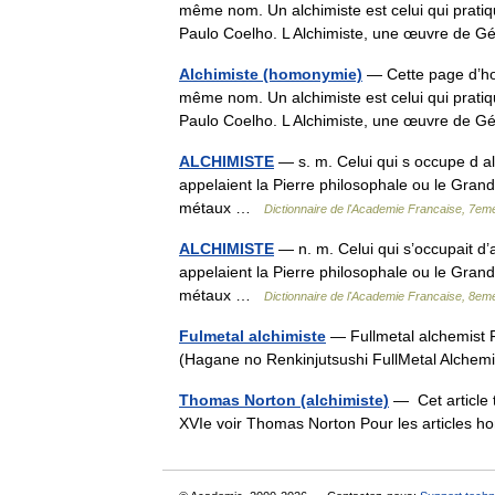
même nom. Un alchimiste est celui qui pratiqu
Paulo Coelho. L Alchimiste, une œuvre de
Alchimiste (homonymie)
— Cette page d’hom
même nom. Un alchimiste est celui qui pratiqu
Paulo Coelho. L Alchimiste, une œuvre de
ALCHIMISTE
— s. m. Celui qui s occupe d al
appelaient la Pierre philosophale ou le Gran
métaux …
Dictionnaire de l'Academie Francaise, 7eme
ALCHIMISTE
— n. m. Celui qui s’occupait d’a
appelaient la Pierre philosophale ou le Gran
métaux …
Dictionnaire de l'Academie Francaise, 8eme
Fulmetal alchimiste
— Fullmetal alchemis
(Hagane no Renkinjutsushi FullMetal Alch
Thomas Norton (alchimiste)
— Cet article 
XVIe voir Thomas Norton Pour les articles