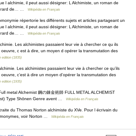
e l alchimie, il peut aussi désigner: L Alchimiste, un roman de
 Gérard de… …
Wikipédia en Français
onymie répertorie les différents sujets et articles partageant un
e l alchimie, il peut aussi désigner: L Alchimiste, un roman de
 Gérard de… …
Wikipédia en Français
chimie. Les alchimistes passaient leur vie à chercher ce qu ils
d oeuvre, c est à dire, un moyen d opérer la transmutation des
 edition (1835)
lchimie. Les alchimistes passaient leur vie à chercher ce qu’ils
d oeuvre, c’est à dire un moyen d’opérer la transmutation des
 edition (1935)
t Full metal Alchemist 鋼の錬金術師 FULL METAL ALCHEMIST
emist) Type Shōnen Genre avent …
Wikipédia en Français
traite du Thomas Norton alchimiste du XVe. Pour l écrivain du
 homonymes, voir Norton …
Wikipédia en Français