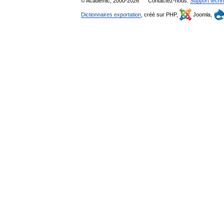
© Academic, 2000-2026
Contactez-nous:
Support techn
Dictionnaires exportation
, créé sur PHP,
Joomla,