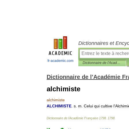
Dictionnaires et Ency
fr-academic.com
Dictionnaire de l'Académie Française 1798
Dictionnaire de l'Académie F
alchimiste
alchimiste
ALCHIMISTE
.
s
.
m
.
Celui
qui
cultive
l
'
Alchimi
Dictionnaire
de
l
'
Académie
Française
1798
.
1798
.