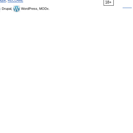
ique
,
RÉCLAME
18+
Drupal,
WordPress, MODx.