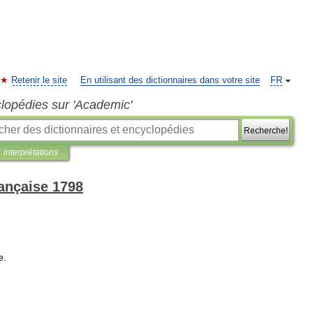
Retenir le site
En utilisant des dictionnaires dans votre site
FR
clopédies sur 'Academic'
Recherche!
interprétations
rançaise 1798
e
.