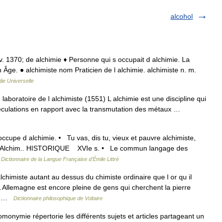
alcohol
e v. 1370; de alchimie ♦ Personne qui s occupait d alchimie. La
Âge. ● alchimiste nom Praticien de l alchimie. alchimiste n. m.
ie Universelle
aboratoire de l alchimiste (1551) L alchimie est une discipline qui
éculations en rapport avec la transmutation des métaux …
 occupe d alchimie. • Tu vas, dis tu, vieux et pauvre alchimiste,
NG. Alchim.. HISTORIQUE XVIe s. • Le commun langage des
…
Dictionnaire de la Langue Française d'Émile Littré
imiste autant au dessus du chimiste ordinaire que l or qu il
Allemagne est encore pleine de gens qui cherchent la pierre
d… …
Dictionnaire philosophique de Voltaire
onymie répertorie les différents sujets et articles partageant un